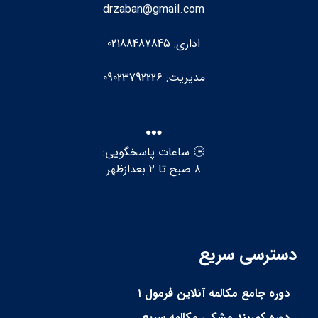
drzaban@gmail.com
اداری: 02188487845
مدیریت: 09023792226
🕒 ساعات پاسخگویی:
۸ صبح تا ۲ بعدازظهر
دسترسی سریع
دوره جامع مکالمه آنلاین فرمول ۱
دوره کمربند مشکی مکالمه سریع