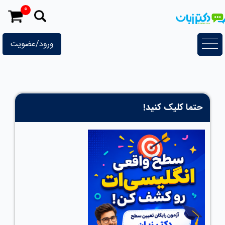
رش
0
ه
حتوا
ورود/عضویت
حتما کلیک کنید!