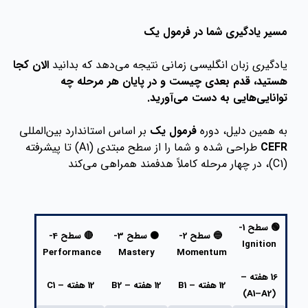
مسیر یادگیری شما در فرمول یک
یادگیری زبان انگلیسی زمانی نتیجه می‌دهد که بدانید
الان کجا
هستید، قدم بعدی چیست و در پایان هر مرحله چه
توانایی‌هایی به دست می‌آورید.
به همین دلیل، دوره
فرمول یک
بر اساس استاندارد بین‌المللی
CEFR
طراحی شده و شما را از سطح مبتدی (A1) تا پیشرفته
(C1)، در چهار مرحله کاملاً هدفمند همراهی می‌کند
🟢 سطح 1-
🔵 سطح 2-
🟠 سطح 3-
🔴 سطح 4-
Ignition
Performance
Mastery
Momentum
16 هفته –
12 هفته – B1
12 هفته – B2
12 هفته – C1
(A1–A2)