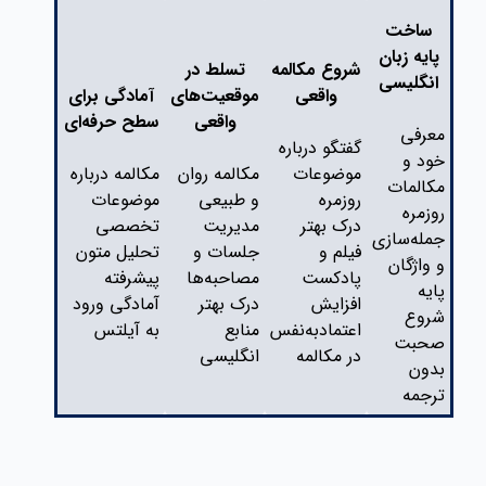
ساخت
پایه زبان
شروع مکالمه
تسلط در
انگلیسی
واقعی
موقعیت‌های
آمادگی برای
واقعی
سطح حرفه‌ای
معرفی
گفتگو درباره
خود و
موضوعات
مکالمه روان
مکالمه درباره
مکالمات
روزمره
و طبیعی
موضوعات
روزمره
درک بهتر
مدیریت
تخصصی
جمله‌سازی
فیلم و
جلسات و
تحلیل متون
و واژگان
پادکست
مصاحبه‌ها
پیشرفته
پایه
افزایش
درک بهتر
آمادگی ورود
شروع
اعتمادبه‌نفس
منابع
به آیلتس
صحبت
در مکالمه
انگلیسی
بدون
ترجمه