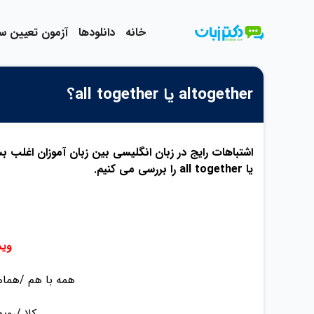
رش
ه
خانه
دانلودها
آزمون تعیین 
حتوا
altogether یا all together؟
یا all together را بررسی می کنیم.
ویدئو
All together: (همه با 
Altogether: (ک