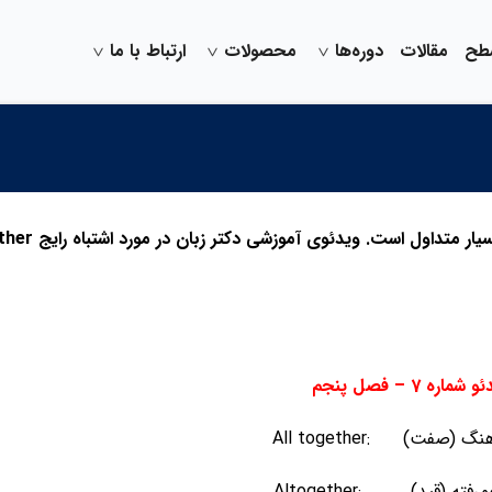
سطح
مقالات
دوره‌ها
محصولات
ارتباط با ما
اشتباهات رایج در زبان انگلیسی بین زبان آموزان 
 شماره 7 – فصل پنجم
هم /هماهنگ (صفت
لا /رویهمرفته (قید