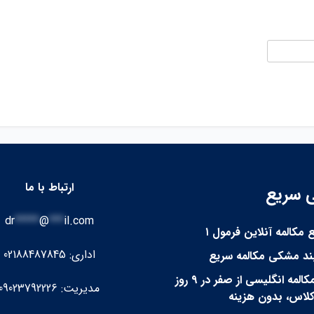
ارتباط با ما
 سریع
dr
*****
@
***
il.com
 مکالمه آنلاین فرمول ۱
اداری: 02188487845
بند مشکی مکالمه سریع
یادگیری مکالمه انگلیسی از صفر در ۹ روز
مدیریت: 09023792226
لاس، بدون هزینه