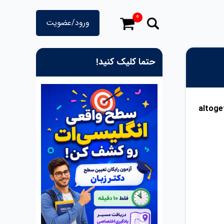
0
ورود/عضویت
حتما کلیک کنید!
اغلب بسیار متداول است. ویدئوی آموزشی دکتر زبان در مورد اشتباه رایج altogether