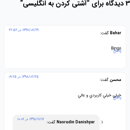
3 دیدگاه برای “
آشتی کردن به انگلیسی
”
1397/07/29 در 22:52
Bahar
گفت:
Bingo
پاسخ
1398/02/25 در 09:25
محسن
گفت:
خيلي خيلي كاربردي و عالي
پاسخ
1398/11/16 در 10:06
Nasrudin Danishyar
گفت: