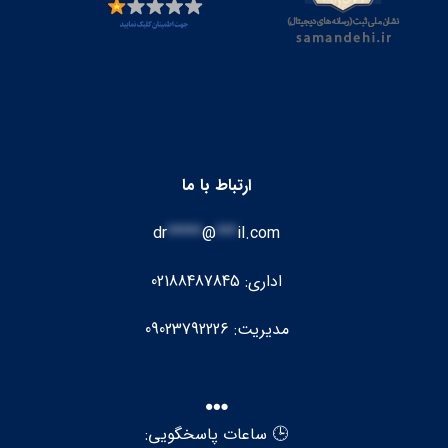
ارتباط با ما
dr
*****
@
***
il.com
اداری: 02188487845
مدیریت: 09023792226
🕒 ساعات پاسخگویی: