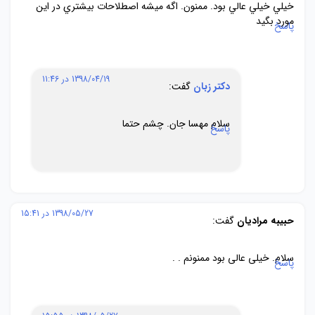
خيلي خيلي عالي بود. ممنون. اگه ميشه اصطلاحات بيشتري در اين
مورد بگيد
پاسخ
1398/04/19 در 11:46
دکتر زبان
گفت:
سلام مهسا جان. چشم حتما
پاسخ
1398/05/27 در 15:41
حبیبه مرادیان
گفت:
سلام. خیلی عالی بود ممنونم . .
پاسخ