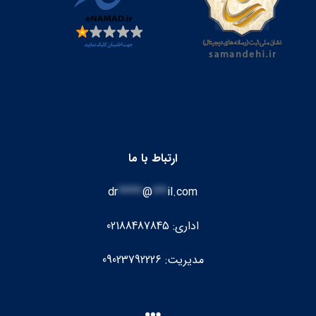
ارتباط با ما
dr
*****
@
***
il.com
اداری: 02188487845
مدیریت: 09023792226