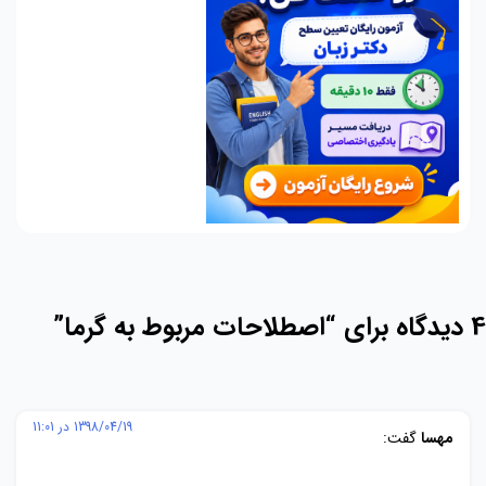
4 دیدگاه برای “
اصطلاحات مربوط به گرما
”
1398/04/19 در 11:01
مهسا
گفت: