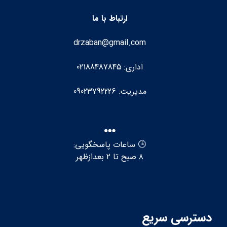
ارتباط با ما
drzaban@gmail.com
اداری: 02188487845
مدیریت: 09023792226
🕒 ساعات پاسخگویی:
۸ صبح تا ۲ بعدازظهر
دسترسی سریع