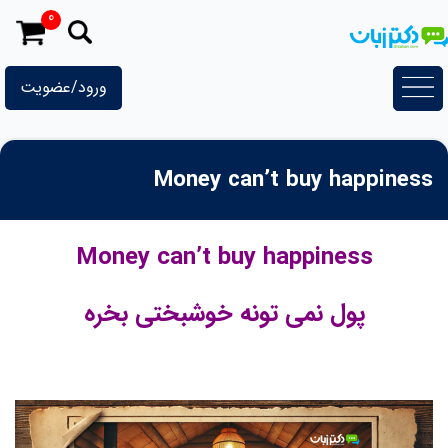
رش
0
ه
حتوا
ورود/عضویت
Money can’t buy happiness
Money can’t buy happiness
پول نمی تونه خوشبختی بخره