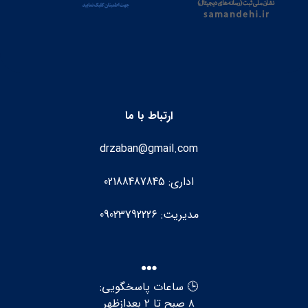
ارتباط با ما
drzaban@gmail.com
اداری: 02188487845
مدیریت: 09023792226
🕒 ساعات پاسخگویی:
۸ صبح تا ۲ بعدازظهر