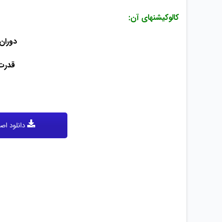
کالوکیشنهای آن:
n of terror
gning power
دانلود اصط