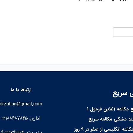
ارتباط با ما
 سریع
drzaban@gmail.com
 مکالمه آنلاین فرمول ۱
اداری: 02188487845
بند مشکی مکالمه سریع
یادگیری مکالمه انگلیسی از صفر در ۹ روز
مدیریت: 09023792226