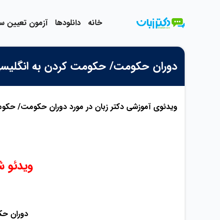
رش
ه
خانه
دانلودها
آزمون تعیین 
حتوا
دوران حکومت/ حکومت کردن به انگلیس
ویدئوی آموزشی دکتر زبان در مورد دوران حکومت/ حکومت
ویدئو شماره 6 –
Reign: دو