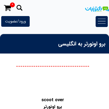
رش
0
ه
حتوا
ورود/عضویت
برو اونورتر به انگلیسی
scoot over
برو اونورتر