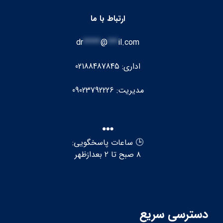
ارتباط با ما
dr
*****
@
***
il.com
اداری: 02188487845
مدیریت: 09023792226
🕒 ساعات پاسخگویی:
۸ صبح تا ۲ بعدازظهر
دسترسی سریع