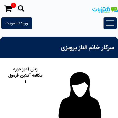
رش
0
ه
حتوا
ورود/عضویت
سرکار خانم الناز پرویزی
زبان آموز دوره
مکالمه آنلاین فرمول
1