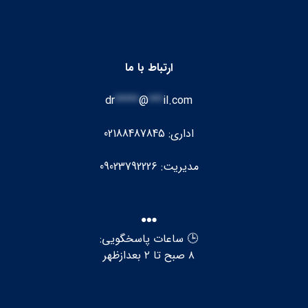
ارتباط با ما
dr
*****
@
***
il.com
اداری: 02188487845
مدیریت: 09023792226
🕒 ساعات پاسخگویی:
۸ صبح تا ۲ بعدازظهر