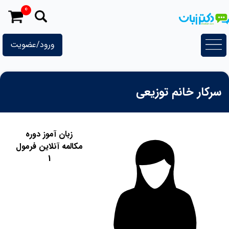
رش
0
ه
حتوا
ورود/عضویت
سرکار خانم توزیعی
زبان آموز دوره
مکالمه آنلاین فرمول
1