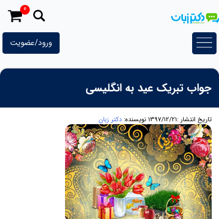
رش
0
ه
حتوا
ورود/عضویت
جواب تبریک عید به انگلیسی
تاریخ انتشار :1397/12/21
نویسنده:
دکتر زبان