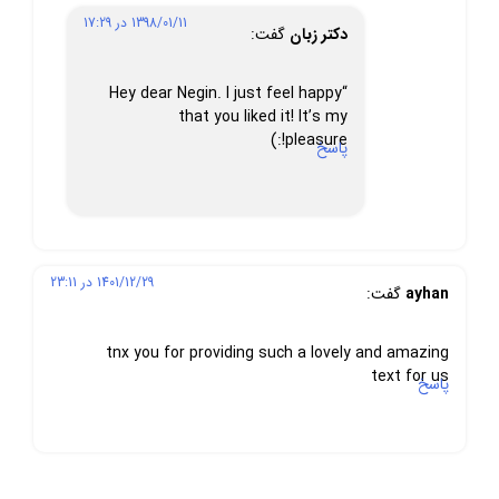
1398/01/11 در 17:29
دکتر زبان
گفت:
“Hey dear Negin. I just feel happy
that you liked it! It’s my
pleasure!:)
پاسخ
1401/12/29 در 23:11
ayhan
گفت:
tnx you for providing such a lovely and amazing
text for us
پاسخ