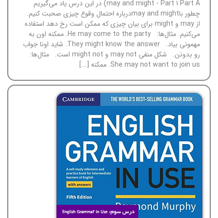
may and might - Part 1 Part A) در این درس یاد می‌گیریم
چطور باmay and mightدرباره احتمال وقوع چیزی صحبت کنیم.
از may و might برای بیان چیزی که ممکن است رخ دهد استفاده
می‌کنیم. مثال‌ها: He may come to the party. ممکنه اون به
مهمونی بیاد. They might know the answer. شاید اونا جواب
رو بدونن. شکل منفی may not و might not است. مثال‌ها:
She may not want to join us. ممکنه [...]