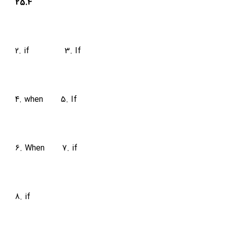
25.4
2. if
3. If
4. when
5. If
6. When
7. if
8. if