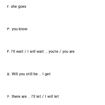
2. she goes
3. you know
4. I’ll wait / I will wait … you’re / you are
5. Will you still be … I get
6. there are … I’ll let / I will let