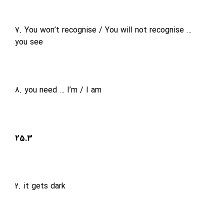
7. You won’t recognise / You will not
recognise …
you see
8. you need … I’m / I am
25.3
2. it gets dark