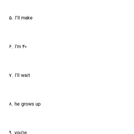
5. I’ll make
6. I’m 40
7. I’ll wait
8. he grows up
9. you’re