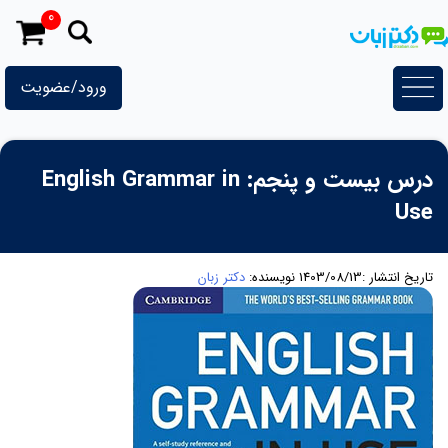
رش
0
ه
حتوا
ورود/عضویت
درس بیست و پنجم: English Grammar in
Use
تاریخ انتشار :1403/08/13
نویسنده:
دکتر زبان