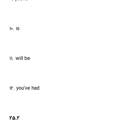
10. is
11. will be
12. you’ve had
25.2