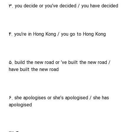
3. you decide
or
you’ve decided /
you have decided
4. you’re in Hong Kong / you go
to Hong Kong
5. build the new road
or
’ve built the
new road /
have built the new road
6. she apologises
or
she’s
apologised / she has
apologised