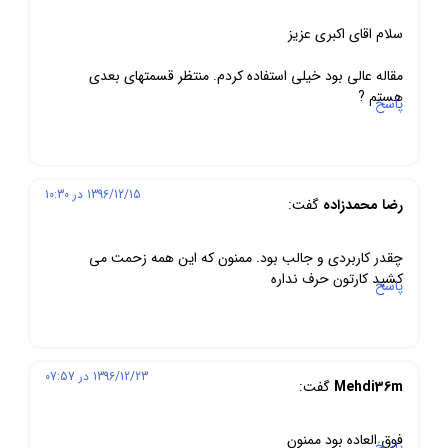
سلام اقای اکبری عزیز
مقاله عالی بود خیلی استفاده کردم. منتظر قسمتهای بعدی
هستم ?
پاسخ
1396/12/15 در 10:30
رضا محمدزاده
گفت:
چقدر کاربردی و جالب بود. ممنون که این همه زحمت می
کشید کارتون حرف نداره
پاسخ
1396/12/23 در 07:57
Mehdi36m
گفت:
فوق العاده بود ممنون
پاسخ