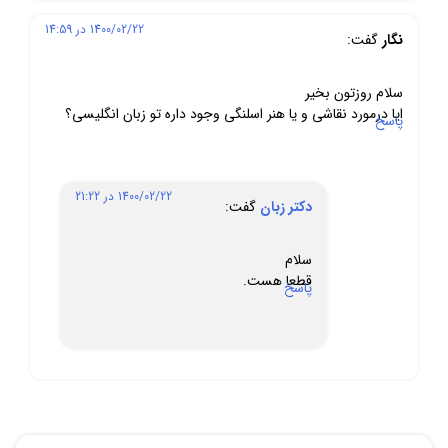
1400/02/22 در 14:59
نگار
گفت:
سلام روزتون بخیر
ایا درمورد نقاشی و یا هنر اسلنگی وجود داره تو زبان انگلیسی؟
پاسخ
1400/02/22 در 21:22
دکتر زبان
گفت:
سلام
قطعا هست.
پاسخ