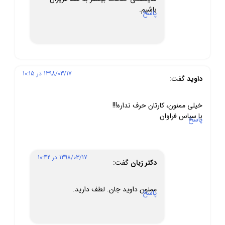
باشیم.
پاسخ
1398/03/17 در 10:15
داوید
گفت:
خیلی ممنون، کارتان حرف نداره!!!
با سپاس فراوان
پاسخ
1398/03/17 در 10:42
دکتر زبان
گفت:
ممنون داويد جان. لطف داريد.
پاسخ