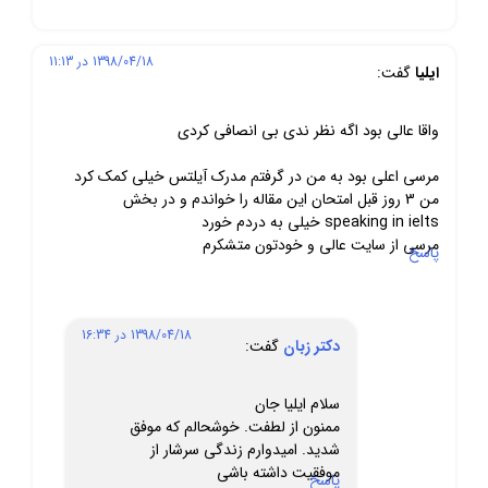
1398/04/18 در 11:13
ایلیا
گفت:
واقا عالی بود اگه نظر ندی بی انصافی کردی
مرسی اعلی بود به من در گرفتم مدرک آیلتس خیلی کمک کرد
من 3 روز قبل امتحان این مقاله را خواندم و در بخش
speaking in ielts خیلی به دردم خورد
مرسی از سایت عالی و خودتون متشکرم
پاسخ
1398/04/18 در 16:34
دکتر زبان
گفت:
سلام ایلیا جان
ممنون از لطفت. خوشحالم که موفق
شدید. امیدوارم زندگی سرشار از
موفقیت داشته باشی
پاسخ