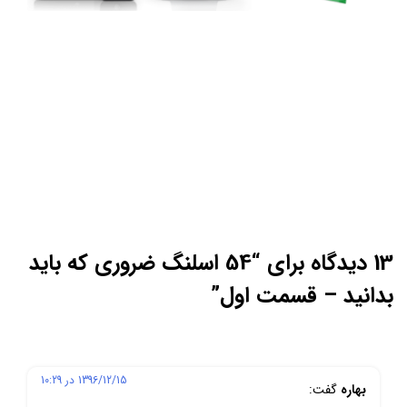
13 دیدگاه برای “
54 اسلنگ ضروری که باید
بدانید – قسمت اول
”
1396/12/15 در 10:29
بهاره
گفت: