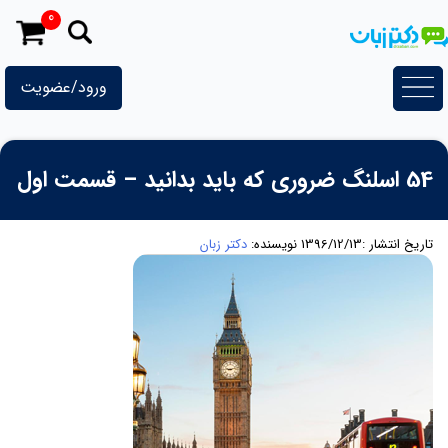
رش
0
ه
حتوا
ورود/عضویت
54 اسلنگ ضروری که باید بدانید – قسمت اول
تاریخ انتشار :1396/12/13
نویسنده:
دکتر زبان