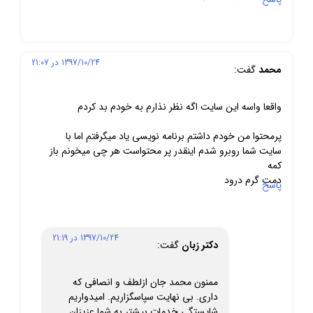
1397/10/24 در 21:07
محمد
گفت:
واقعا واسه این سایت اگه نظر نذارم به خودم بد کردم
پرمحتوا من خودم داشتم برنامه نویسی یاد میگرفتم اما با
سایت شما روبرو شدم اینقدر پر محتواست هر چی میخونم باز
کمه
دمت گرم درود
پاسخ
1397/10/24 در 21:19
دکتر زبان
گفت:
ممنون محمد جان ازلطف و انصافی که
داری. بی نهایت سپاسگزاریم. امیدواریم
شایستگی خدمات بیشتر به شما عزیزان