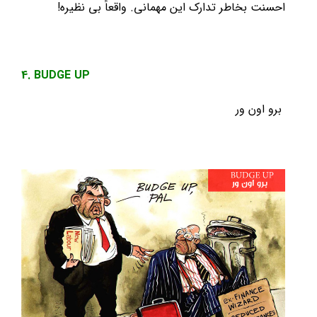
احسنت بخاطر تدارک این مهمانی. واقعاً بی نظیره!
4. BUDGE UP
برو اون ور