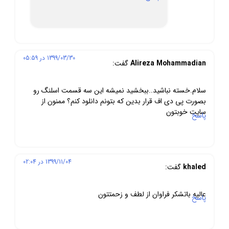
1399/03/30 در 05:59
Alireza Mohammadian
گفت:
سلام.خسته نباشید..ببخشید نمیشه این سه قسمت اسلنگ رو
بصورت پی دی اف قرار بدین که بتونم دانلود کنم؟ ممنون از
سایت خوبتون
پاسخ
1399/11/04 در 02:04
khaled
گفت:
عالیه باتشکر فراوان از لطف و زحمتتون
پاسخ