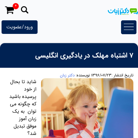
رش
0
ه
حتوا
ورود/عضویت
7 اشتباه مهلک در یادگیری انگلیسی
تاریخ انتشار :1396/07/23
نویسنده:
دکتر زبان
شاید تا بحال
از خود
پرسیده باشید
که چگونه می
توان به یک
زبان آموز
موفق تبدیل
شد؟