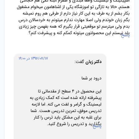
اسپیکینگ و لیسنینگ واقعا مبتدی و صفرم البته کمی هم خجالتی
هستم, حالا به تازگی تو اموزشگاه یکی از اشناهامون میخوام مشغول
بکار بشم از یه طرف به این کار نیاز دارم از طرفی هم روم نمیشه
بگم زبان خوندم ولی اصلا مهارت ندارم میتونم به خردسالان درس
بدم ولی میترسم تو موقعیتی قرار بگیرم که همه بفهمن چیز زیادی
بلد نیستم این محصولتون میتونه کمکم کنه و پیشرفت کنم؟
پاسخ
1396/07/17 در 19:00
دکتر زبان
گفت:
درود بر شما
این محصول در ۴ سطح از مقدماتی تا
پیشرفته ارائه شده است که کمک زیادی به
لیسنینگ و گرامر و لغت می کنه. اما لازمه
تدریس موفق، تمرین تدریس هست. شما
برای غلبه به این مشکل باید ترس را کنار
بگذارید و تدریس را شروع کنید.
پاسخ