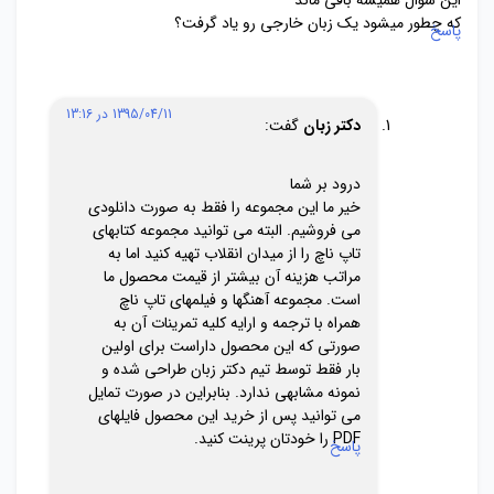
این سوال همیشه باقی ماند
که چطور میشود یک زبان خارجی رو یاد گرفت؟
پاسخ
1395/04/11 در 13:16
دکتر زبان
گفت:
درود بر شما
خیر ما این مجموعه را فقط به صورت دانلودی
می فروشیم. البته می توانید مجموعه کتابهای
تاپ ناچ را از میدان انقلاب تهیه کنید اما به
مراتب هزینه آن بیشتر از قیمت محصول ما
است. مجموعه آهنگها و فیلمهای تاپ ناچ
همراه با ترجمه و ارایه کلیه تمرینات آن به
صورتی که این محصول داراست برای اولین
بار فقط توسط تیم دکتر زبان طراحی شده و
نمونه مشابهی ندارد. بنابراین در صورت تمایل
می توانید پس از خرید این محصول فایلهای
PDF را خودتان پرینت کنید.
پاسخ