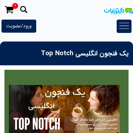
رش
0
ه
حتوا
ورود/عضویت
یک فنجون انگلیسی Top Notch