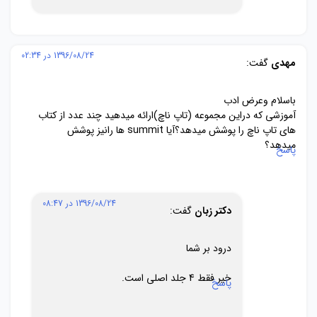
1396/08/24 در 02:34
مهدی
گفت:
باسلام وعرض ادب
آموزشی که دراین مجموعه (تاپ ناچ)ارائه میدهید چند عدد از کتاب
های تاپ ناچ را پوشش میدهد؟آیا summit ها رانیز پوشش
میدهد؟
پاسخ
1396/08/24 در 08:47
دکتر زبان
گفت:
درود بر شما
خیر فقط 4 جلد اصلی است.
پاسخ