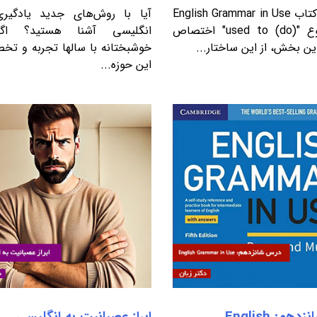
درس 18 کتاب English Grammar in Use
آیا با روش‌های جدید یادگیری
به موضوع "used to (do)" اختصاص
انگلیسی آشنا هستید؟ اگر
این بخش، از این ساختار...
خوشبختانه با سالها تجربه و ت
این حوزه...
درس شانزدهم: English
ابراز عصبانیت به انگلیسی