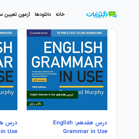
رش
ه
خانه
دانلودها
آزمون تعیین 
حتوا
درس هفدهم: English
in Use
Grammar in Use