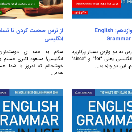
درس دوازدهم: English
از ترس صحبت کردن تا تسلط
Grammar 
انگلیسی
س به دو واژه‌ی بسیار پرکاربرد
سلام به همه ی دوستداران 
در زبان انگلیسی یعنی "for" و "since"
انگلیسی! مسعود اکبری هستم و
م. این دو واژه به...
خوشحالم که امروز با شما 
همه...