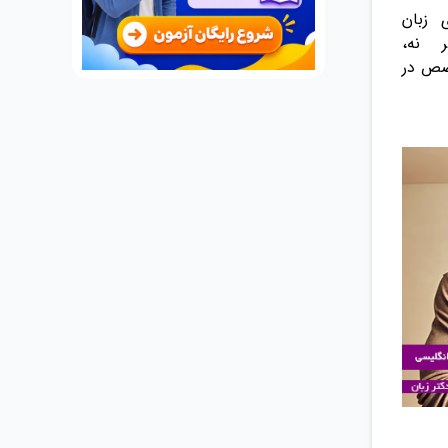
 زبان
 نه،
خصص در