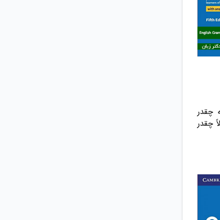
 چقدر
ً چقدر