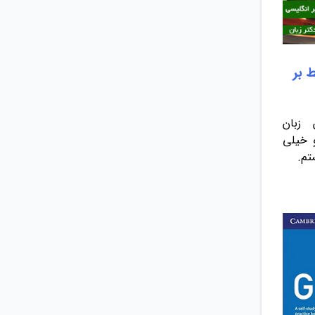
 بر
زبان
 خیلی
هستم.