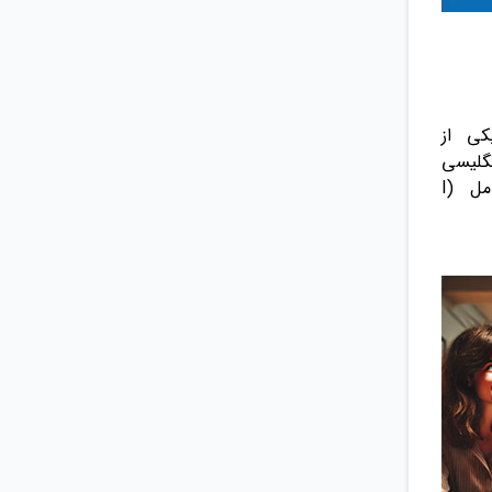
کی از
نگلیسی
بپردازیم: تفاوت بین حال کامل (I