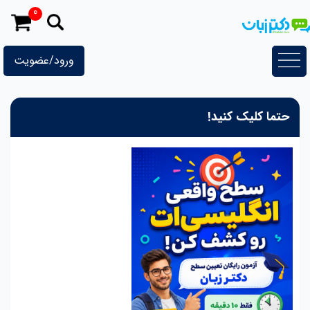
رش
0
ه
حتوا
ورود/عضویت
حتما کلیک کنید!