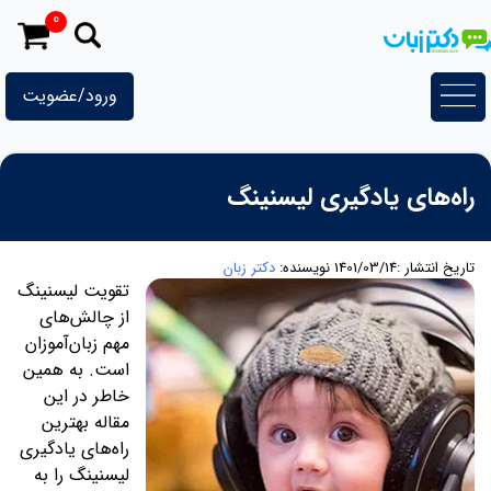
رش
0
ه
حتوا
ورود/عضویت
راه‌های یادگیری لیسنینگ
تاریخ انتشار :1401/03/14
نویسنده:
دکتر زبان
تقویت لیسنینگ
از چالش‌های
مهم زبان‌آموزان
است. به همین
خاطر در این
مقاله بهترین
راه‌های یادگیری
لیسنینگ را به