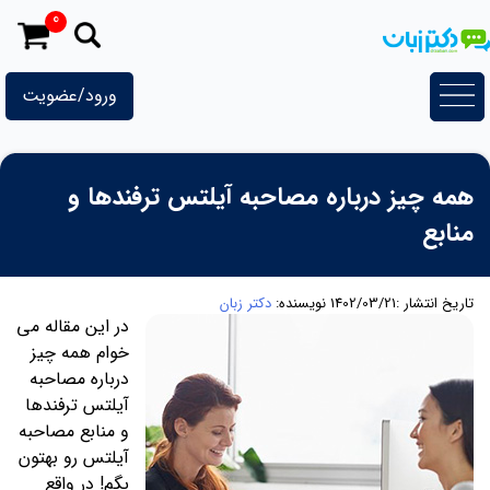
رش
0
ه
حتوا
ورود/عضویت
همه چیز درباره مصاحبه آیلتس ترفندها و
منابع
تاریخ انتشار :1402/03/21
نویسنده:
دکتر زبان
در این مقاله می
خوام همه چیز
درباره مصاحبه
آیلتس ترفندها
و منابع مصاحبه
آیلتس رو بهتون
بگم! در واقع