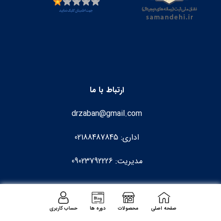
ارتباط با ما
drzaban@gmail.com
اداری: 02188487845
مدیریت: 09023792226
صفحه اصلی
محصولات
دوره ها
حساب کاربری
🕒 ساعات پاسخگویی: