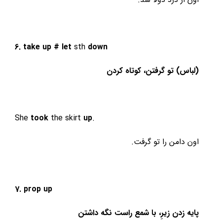
6. take
up #
let
sth
down
(لباس) تو گرفتن، کوتاه کردن
She
took
the skirt
up
.
اون دامن را تو گرفت.
7. prop
up
پایه زدن زیرِ، با شمع راست نگه داشتن