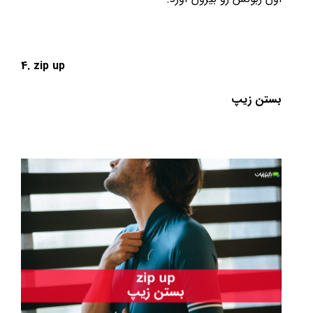
4. zip
up
بستن زیپ