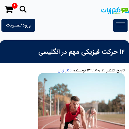
رش
0
ه
حتوا
ورود/عضویت
12 حرکت فیزیکی مهم در انگلیسی
تاریخ انتشار :1399/10/13
نویسنده:
دکتر زبان