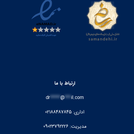
ارتباط با ما
dr
*****
@
***
il.com
اداری: 02188487845
مدیریت: 09023792226