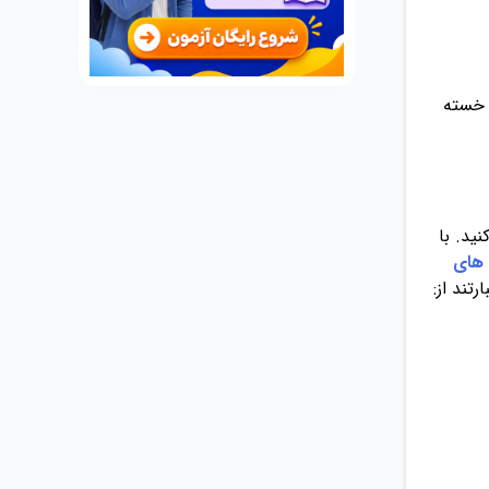
 خسته
ید. با
 های
تند از: