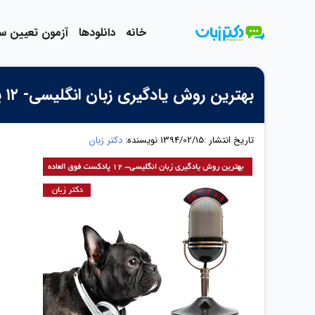
رش
ه
خانه
دانلودها
آزمون تعیین 
حتوا
بهترین روش یادگیری زبان انگلیسی- ۱۲ پادکست فوق العاده
تاریخ انتشار :1394/02/15
نویسنده:
دکتر زبان