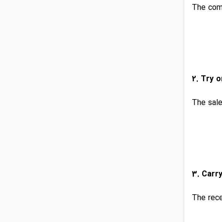
The com
The sal
The rece