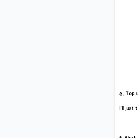
I’ll just
t