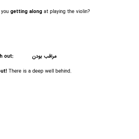
 you
getting along
at playing the violin?
10. Watch out: مراقب بودن
ut!
There is a deep well behind.