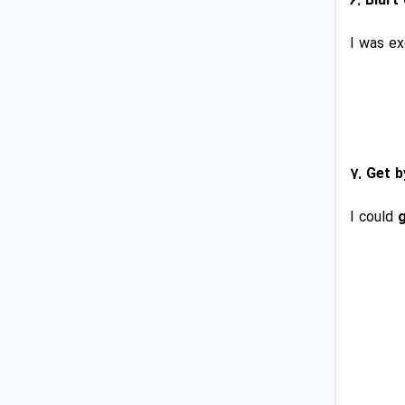
I was ex
I could
g