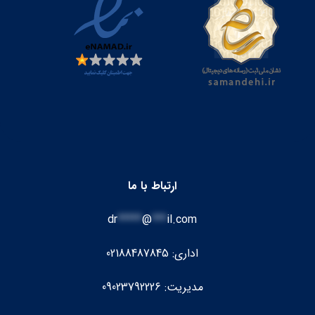
ارتباط با ما
dr
*****
@
***
il.com
اداری: 02188487845
مدیریت: 09023792226