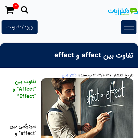
رش
0
ه
حتوا
ورود/عضویت
تفاوت بین affect و effect
تاریخ انتشار :1403/10/27
نویسنده:
دکتر زبان
تفاوت بین
“Affect”
و
“Effect”
سردرگمی بین
“affect” و