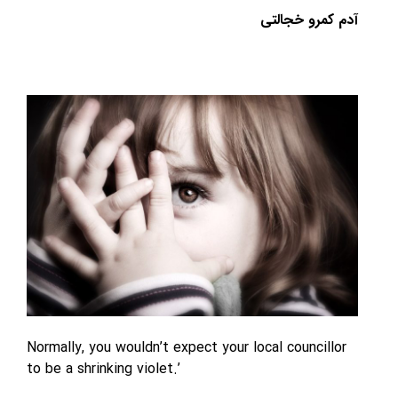
مرو خجالتی
Normally, you wouldn’t expect your local counci
to be a shrinking violet.’