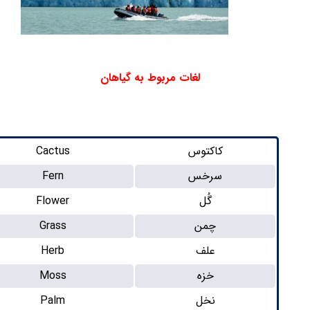
لغات مربوط به گیاهان
کاکتوس
Cactus
سرخس
Fern
گُل
Flower
چمن
Grass
علف
Herb
خزه
Moss
نخل
Palm