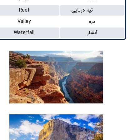
تپه دریایی
Reef
دره
Valley
آبشار
Waterfall