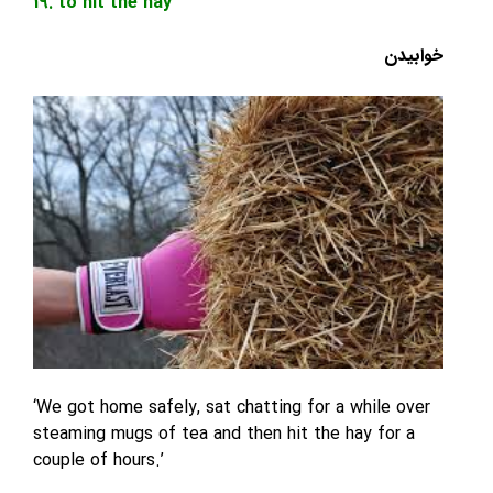
19. to hit the hay
دن
‘We got home safely, sat chatting for a while 
steaming mugs of tea and then hit the hay for
couple of hours.’