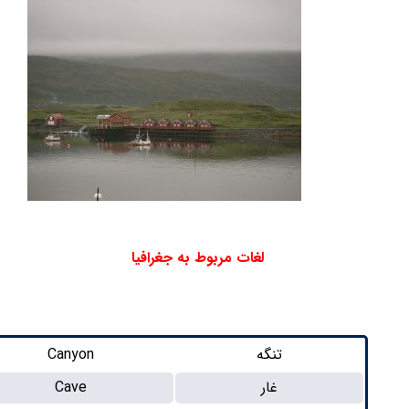
لغات مربوط به جغرافیا
تنگه
Canyon
غار
Cave