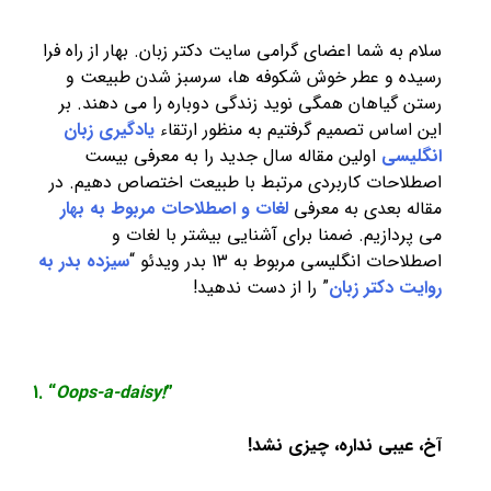
ه شما اعضای گرامی سایت دکتر زبان. بهار از راه فرا
 و عطر خوش شکوفه ها، سرسبز شدن طبیعت و
گیاهان همگی نوید زندگی دوباره را می دهند. بر
ساس تصمیم گرفتیم به منظور ارتقاء
یادگیری زبان
سی
اولین مقاله سال جدید را به معرفی بیست
حات کاربردی مرتبط با طبیعت اختصاص دهیم. در
 بعدی به معرفی
لغات و اصطلاحات مربوط به بهار
ازیم. ضمنا برای آشنایی بیشتر با لغات و
 انگلیسی مربوط به 13 بدر ویدئو “
سیزده بدر به
دکتر زبان
” را از دست ندهید!
1. “
Oops-a-daisy!
”
یبی نداره، چیزی نشد!