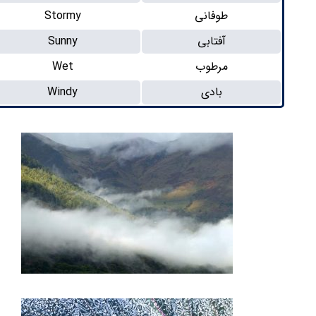
طوفانی
Stormy
آفتابی
Sunny
مرطوب
Wet
بادی
Windy